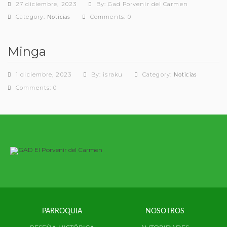
27 diciembre, 2023
By: Gad Porvenir del Carmen
Category:
Comments: 0
Noticias
Minga
1 diciembre, 2023
By: israku
Category:
Noticias
Comments: 0
PARROQUIA
NOSOTROS