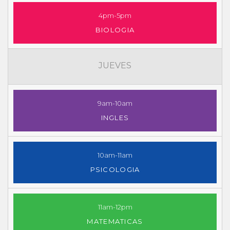
4pm-5pm
BIOLOGIA
JUEVES
9am-10am
INGLES
10am-11am
PSICOLOGIA
11am-12pm
MATEMATICAS