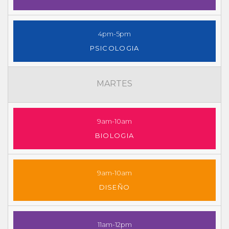
4pm-5pm
PSICOLOGIA
MARTES
9am-10am
BIOLOGIA
9am-10am
DISEÑO
11am-12pm