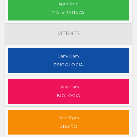
4pm-5pm
MATEMATICAS
VIERNES
9am-10am
PSICOLOGIA
10am-11am
BIOLOGIA
11am-12pm
DISEÑO