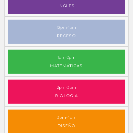
INGLES
12pm-1pm
RECESO
1pm-2pm
MATEMÁTICAS
2pm-3pm
BIOLOGIA
3pm-4pm
DISEÑO