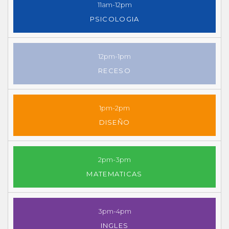
11am-12pm
PSICOLOGIA
12pm-1pm
RECESO
1pm-2pm
DISEÑO
2pm-3pm
MATEMATICAS
3pm-4pm
INGLES