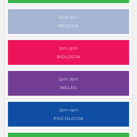
12pm-1pm
RECESO
1pm-2pm
BIOLOGIA
2pm-3pm
INGLES
3pm-4pm
PSICOLOGIA