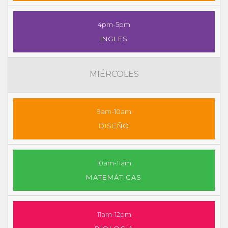
4pm-5pm
INGLES
MIÉRCOLES
9am-10am
DISEÑO
10am-11am
MATEMÁTICAS
11am-12pm