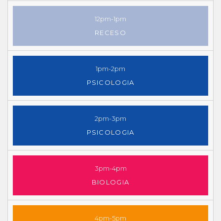
12pm-1pm
RECESO
1pm-2pm
PSICOLOGIA
2pm-3pm
PSICOLOGIA
3pm-4pm
BIOLOGIA
4pm-5pm