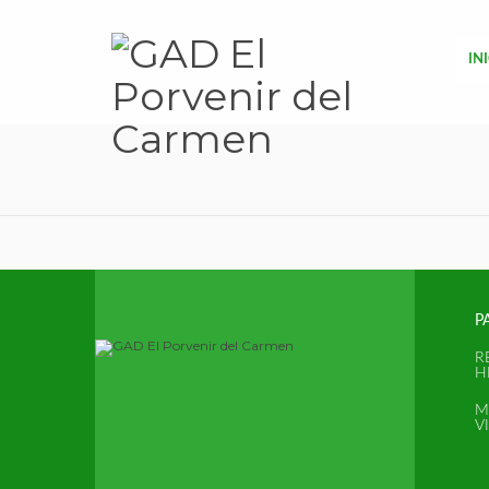
IN
P
R
H
M
V