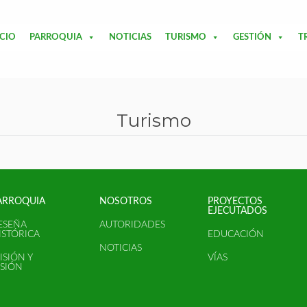
ICIO
PARROQUIA
NOTICIAS
TURISMO
GESTIÓN
T
Turismo
ARROQUIA
NOSOTROS
PROYECTOS
EJECUTADOS
ESEÑA
AUTORIDADES
ISTÓRICA
EDUCACIÓN
NOTICIAS
ISIÓN Y
VÍAS
ISIÓN