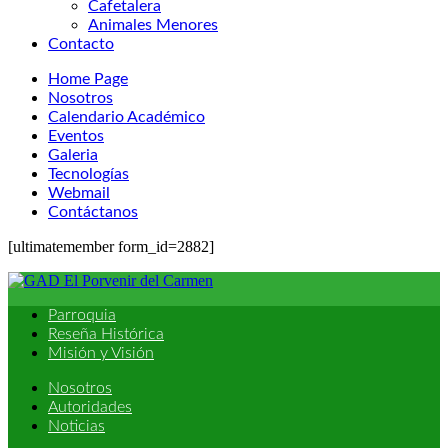
Cafetalera
Animales Menores
Contacto
Home Page
Nosotros
Calendario Académico
Eventos
Galeria
Tecnologías
Webmail
Contáctanos
[ultimatemember form_id=2882]
Parroquia
Reseña Histórica
Misión y Visión
Nosotros
Autoridades
Noticias