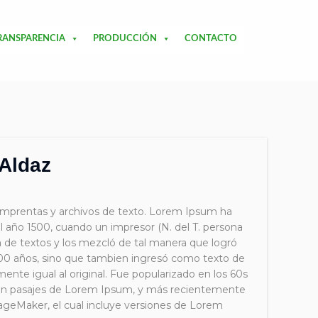
RANSPARENCIA
PRODUCCIÓN
CONTACTO
 Aldaz
imprentas y archivos de texto. Lorem Ipsum ha
 el año 1500, cuando un impresor (N. del T. persona
a de textos y los mezcló de tal manera que logró
500 años, sino que tambien ingresó como texto de
nte igual al original. Fue popularizado en los 60s
enian pasajes de Lorem Ipsum, y más recientemente
geMaker, el cual incluye versiones de Lorem