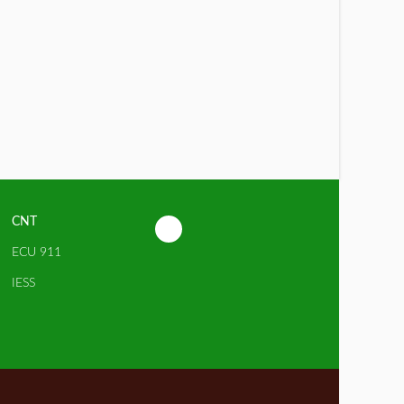
CNT
ECU 911
IESS