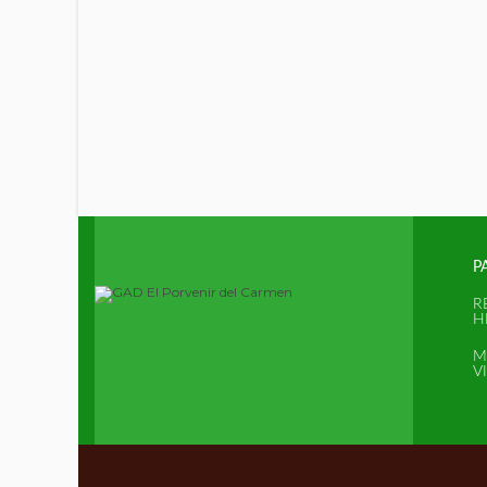
P
R
H
M
V