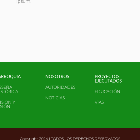
Ipsum.
ARROQUIA
NOSOTROS
PROYECTOS
EJECUTADOS
ESEÑA
AUTORIDADES
ISTÓRICA
EDUCACIÓN
NOTICIAS
ISIÓN Y
VÍAS
ISIÓN
Copyright 2024 | TODOS LOS DERECHOS RESERVADOS