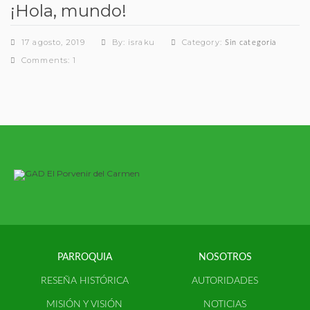
¡Hola, mundo!
17 agosto, 2019
By: israku
Category:
Sin categoría
Comments: 1
PARROQUIA
NOSOTROS
RESEÑA HISTÓRICA
AUTORIDADES
MISIÓN Y VISIÓN
NOTICIAS