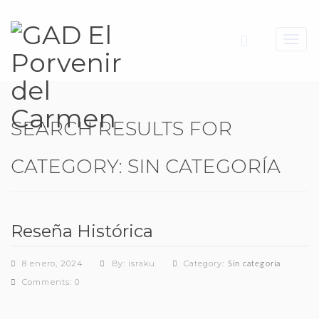
Toggl
navig
SEARCH RESULTS FOR
CATEGORY:
SIN CATEGORÍA
Reseña Histórica
8 enero, 2024
By: israku
Category:
Sin categoría
Comments: 0