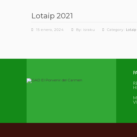
Lotaip 2021
15 enero, 2024
By: israku
Category:
Lotaip
P
R
H
M
V