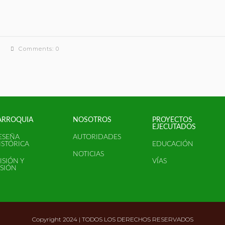
Comments: 0
ARROQUIA
NOSOTROS
PROYECTOS
EJECUTADOS
ESEÑA
AUTORIDADES
ISTÓRICA
EDUCACIÓN
NOTICIAS
ISIÓN Y
VÍAS
ISIÓN
Copyright 2024 | TODOS LOS DERECHOS RESERVADOS