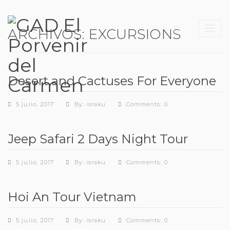
Toggl
ARCHIVOS:
EXCURSIONS
navig
Desert and Cactuses For Everyone
5 julio, 2017
By: israku
Comments: 0
Jeep Safari 2 Days Night Tour
5 julio, 2017
By: israku
Comments: 0
Hoi An Tour Vietnam
5 julio, 2017
By: israku
Comments: 0