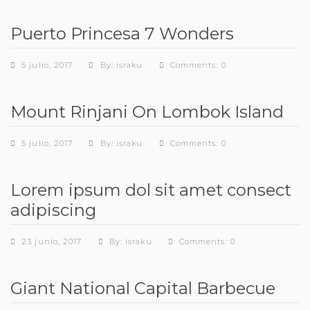
Puerto Princesa 7 Wonders
5 julio, 2017
By: israku
Comments: 0
Mount Rinjani On Lombok Island
5 julio, 2017
By: israku
Comments: 0
Lorem ipsum dol sit amet consect
adipiscing
23 junio, 2017
By: israku
Comments: 0
Giant National Capital Barbecue