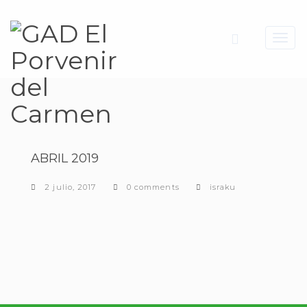
Toggl
navig
ABRIL 2019
2 julio, 2017
0 comments
israku